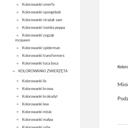
Kolorowanki smerfy
Kolorowanki spongebob
Kolorowanki strażak sam
Kolorowanki świnka peppa
Kolorowanki zygzak
mcqueen
Kolorowanki spiderman
Kolorowanki transformers
Kolorowanki toca boca
Kolor
KOLOROWANKI ZWIERZĘTA
Kolorowanki lis
Mini
Kolorowanki krowa
Kolorowanki krokodyl
Podz
Kolorowanki lew
Kolorowanki misie
Kolorowanki małpa
Kolorowanki ryby