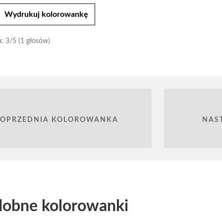
t
Wydrukuj kolorowankę
a:
3
/5 (1 głosów)
POPRZEDNIA KOLOROWANKA
NAS
obne kolorowanki