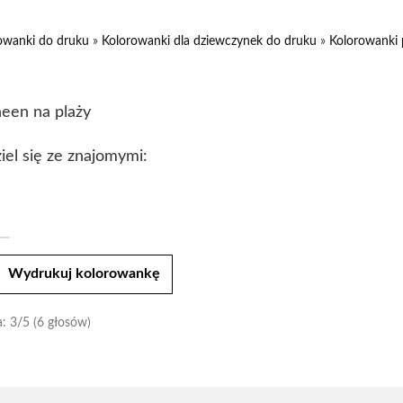
owanki do druku
»
Kolorowanki dla dziewczynek do druku
»
Kolorowanki
een na plaży
iel się ze znajomymi:
t
Wydrukuj kolorowankę
a:
3
/5 (6 głosów)