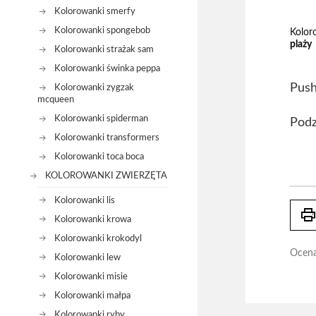
Kolorowanki smerfy
Kolorowanki spongebob
Kolor
plaży
Kolorowanki strażak sam
Kolorowanki świnka peppa
Push
Kolorowanki zygzak
mcqueen
Kolorowanki spiderman
Podz
Kolorowanki transformers
Kolorowanki toca boca
KOLOROWANKI ZWIERZĘTA
Kolorowanki lis
prin
Kolorowanki krowa
Kolorowanki krokodyl
Ocen
Kolorowanki lew
Kolorowanki misie
Kolorowanki małpa
Kolorowanki ryby