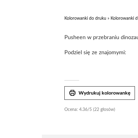
Kolorowanki do druku
»
Kolorowanki d
Pusheen w przebraniu dinoza
Podziel się ze znajomymi:
print
Wydrukuj kolorowankę
Ocena:
4.36
/5 (22 głosów)