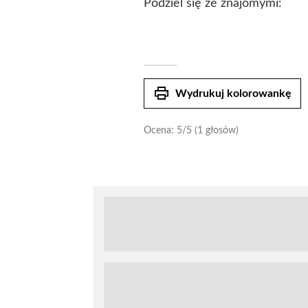
Podziel się ze znajomymi:
print
Wydrukuj kolorowankę
Ocena:
5
/5 (1 głosów)