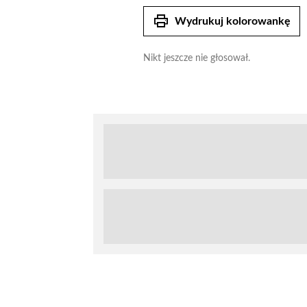
print
Wydrukuj kolorowankę
Nikt jeszcze nie głosował.