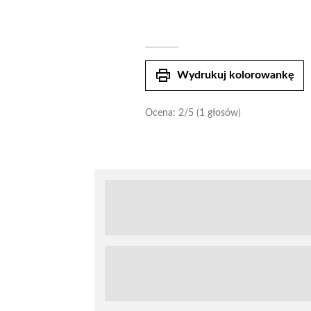
print
Wydrukuj kolorowankę
Ocena:
2
/5 (1 głosów)