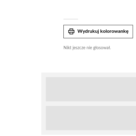
print
Wydrukuj kolorowankę
Nikt jeszcze nie głosował.