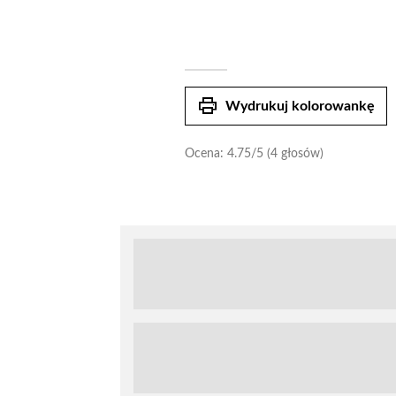
print
Wydrukuj kolorowankę
Ocena:
4.75
/5 (4 głosów)