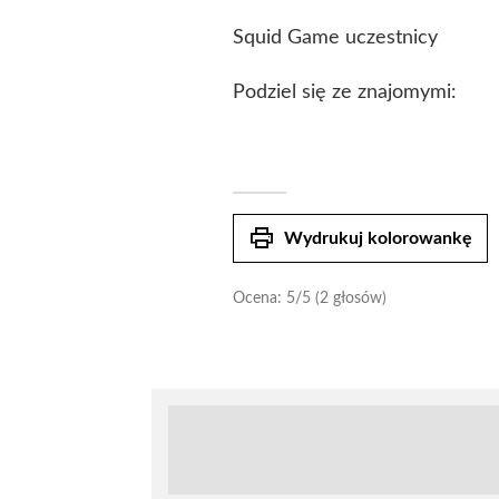
Squid Game uczestnicy
Podziel się ze znajomymi:
print
Wydrukuj kolorowankę
Ocena:
5
/5 (2 głosów)