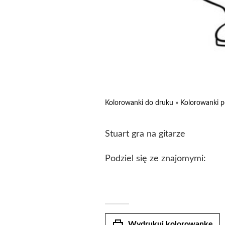
Kolorowanki do druku
»
Kolorowanki p
Stuart gra na gitarze
Podziel się ze znajomymi:
print
Wydrukuj kolorowankę