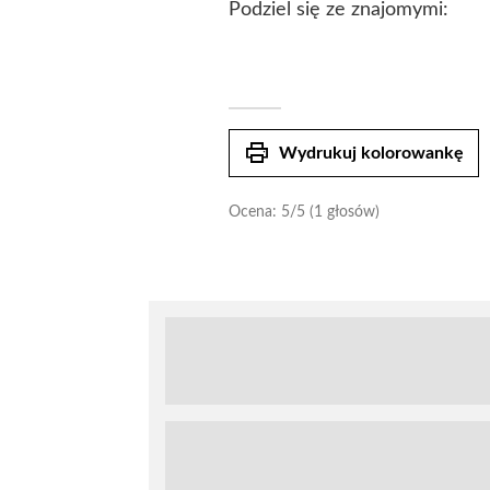
Podziel się ze znajomymi:
print
Wydrukuj kolorowankę
Ocena:
5
/5 (1 głosów)