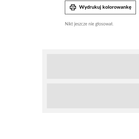
print
Wydrukuj kolorowankę
Nikt jeszcze nie głosował.