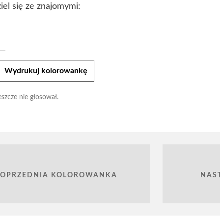
iel się ze znajomymi:
t
Wydrukuj kolorowankę
eszcze nie głosował.
POPRZEDNIA KOLOROWANKA
NAS