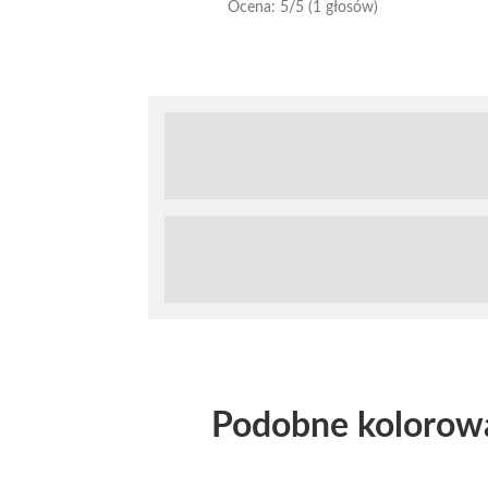
Ocena:
5
/5 (1 głosów)
Podobne kolorow