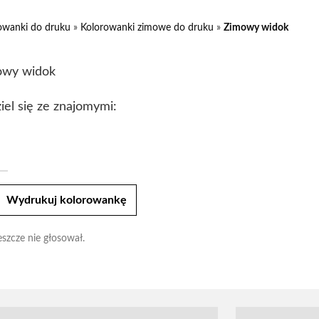
owanki do druku
»
Kolorowanki zimowe do druku
»
Zimowy widok
owy widok
iel się ze znajomymi:
t
Wydrukuj kolorowankę
eszcze nie głosował.