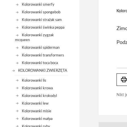
Kolorowanki smerfy
Kolor
Kolorowanki spongebob
Kolorowanki strażak sam
Kolorowanki świnka peppa
Zim
Kolorowanki zygzak
mcqueen
Podz
Kolorowanki spiderman
Kolorowanki transformers
Kolorowanki toca boca
KOLOROWANKI ZWIERZĘTA
prin
Kolorowanki lis
Kolorowanki krowa
Nikt j
Kolorowanki krokodyl
Kolorowanki lew
Kolorowanki misie
Kolorowanki małpa
Kolorowanki ryby