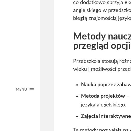
co dodatkowo sprzyja ek
angielskiego w przedszk
biegłą znajomością język
Metody naucza
przegląd opcji
Przedszkola stosują róż
wieku i możliwości przed
Nauka poprzez zaba
MENU
Metoda projektów
– 
języka angielskiego.
Zajęcia interaktywn
Te metody pozwalają na 