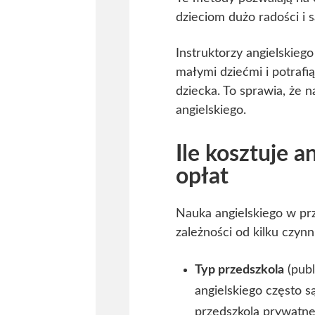
dzieciom dużo radości i s
Instruktorzy angielskieg
małymi dziećmi i potraf
dziecka. To sprawia, że 
angielskiego.
Ile kosztuje 
opłat
Nauka angielskiego w pr
zależności od kilku czyn
Typ przedszkola
(publ
angielskiego często 
przedszkola prywatne