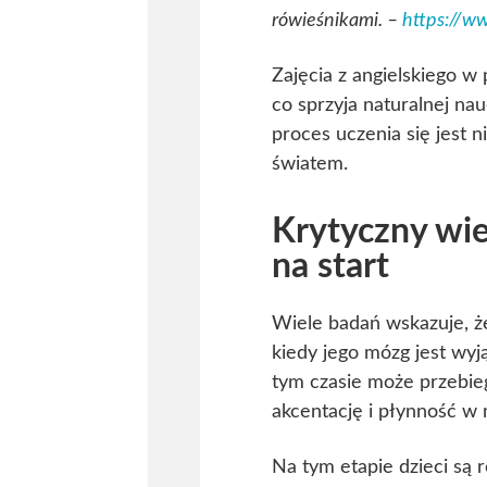
rówieśnikami. –
https://w
Zajęcia z angielskiego w
co sprzyja naturalnej na
proces uczenia się jest n
światem.
Krytyczny wie
na start
Wiele badań wskazuje, że
kiedy jego mózg jest wy
tym czasie może przebie
akcentację i płynność w
Na tym etapie dzieci są