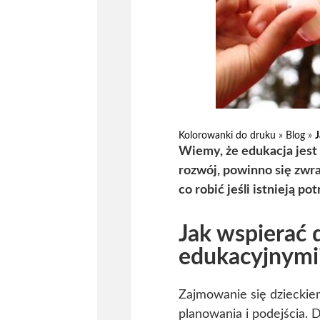
Kolorowanki do druku
»
Blog
»
J
Wiemy, że edukacja jes
rozwój, powinno się zwr
co robić jeśli istnieją 
Jak wspierać 
edukacyjnymi
Zajmowanie się dziecki
planowania i podejścia. 