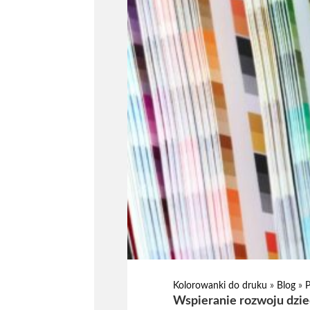
Kolorowanki do druku
»
Blog
»
Wspieranie rozwoju dzie