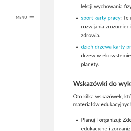
lekcji wychowania fiz
sport karty pracy
: Te
MENU
rozwijania zrozumieni
zdrowia.
dzień drzewa karty p
drzew w ekosystemie,
planety.
Wskazówki do wyko
Oto kilka wskazówek, kt
materiałów edukacyjnyc
Planuj i organizuj: Zd
edukacyjne i zorgani