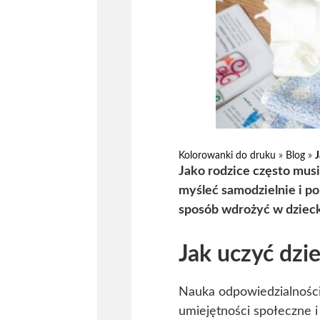
Kolorowanki do druku
»
Blog
»
J
Jako rodzice często mus
myśleć samodzielnie i po
sposób wdrożyć w dziecko
Jak uczyć dzi
Nauka odpowiedzialności
umiejętności społeczne i