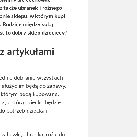
owinny się cechować
z także ubranek i różnego
anie sklepu, w którym kupi
e. Rodzice między sobą
st to dobry sklep dziecięcy?
z artykułami
iednie dobranie wszystkich
b służyć im będą do zabawy.
 w którym będą kupowane.
z, z którą dziecko będzie
o potrzeb dziecka i
 zabawki, ubranka, rożki do