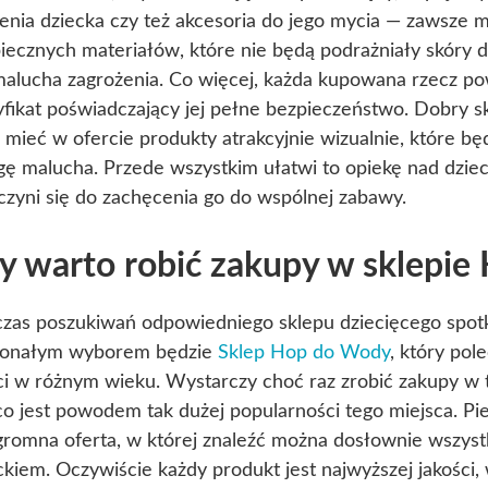
enia dziecka czy też akcesoria do jego mycia — zawsze
iecznych materiałów, które nie będą podrażniały skóry d
malucha zagrożenia. Co więcej, każda kupowana rzecz p
yfikat poświadczający jej pełne bezpieczeństwo. Dobry sk
 mieć w ofercie produkty atrakcyjnie wizualnie, które bę
ę malucha. Przede wszystkim ułatwi to opiekę nad dzie
czyni się do zachęcenia go do wspólnej zabawy.
y warto robić zakupy w sklepi
zas poszukiwań odpowiedniego sklepu dziecięcego spotk
konałym wyborem będzie
Sklep Hop do Wody
, który pol
ci w różnym wieku. Wystarczy choć raz zrobić zakupy w 
 co jest powodem tak dużej popularności tego miejsca. Pi
gromna oferta, w której znaleźć można dosłownie wszyst
ckiem. Oczywiście każdy produkt jest najwyższej jakości, 