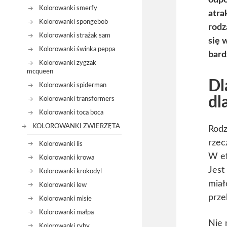
odpo
Kolorowanki smerfy
atra
Kolorowanki spongebob
rodz
Kolorowanki strażak sam
się 
Kolorowanki świnka peppa
bard
Kolorowanki zygzak
mcqueen
Dl
Kolorowanki spiderman
dl
Kolorowanki transformers
Kolorowanki toca boca
KOLOROWANKI ZWIERZĘTA
Rodz
rzec
Kolorowanki lis
W ef
Kolorowanki krowa
Jest
Kolorowanki krokodyl
miał
Kolorowanki lew
prze
Kolorowanki misie
Kolorowanki małpa
Nie 
Kolorowanki ryby