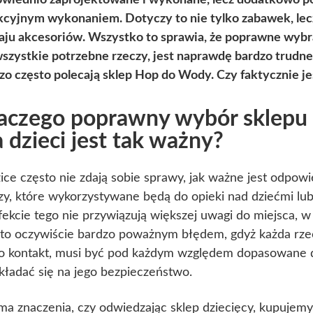
wiednio zaprojektowane i wykonane, lecz dodatkowo p
kcyjnym wykonaniem. Dotyczy to nie tylko zabawek, lec
aju akcesoriów. Wszystko to sprawia, że poprawne wybr
wszystkie potrzebne rzeczy, jest naprawdę bardzo trudn
zo często polecają sklep Hop do Wody. Czy faktycznie je
aczego poprawny wybór sklepu 
a dzieci jest tak ważny?
ice często nie zdają sobie sprawy, jak ważne jest odpow
zy, które wykorzystywane będą do opieki nad dziećmi lu
ekcie tego nie przywiązują większej uwagi do miejsca,
 to oczywiście bardzo poważnym błędem, gdyż każda rzec
o kontakt, musi być pod każdym względem dopasowane d
kładać się na jego bezpieczeństwo.
ma znaczenia, czy odwiedzając sklep dziecięcy, kupujemy