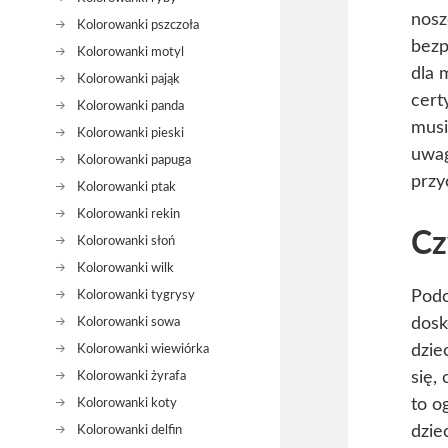
nosz
Kolorowanki pszczoła
bezp
Kolorowanki motyl
dla 
Kolorowanki pająk
cert
Kolorowanki panda
musi
Kolorowanki pieski
uwag
Kolorowanki papuga
przy
Kolorowanki ptak
Kolorowanki rekin
Cz
Kolorowanki słoń
Kolorowanki wilk
Podc
Kolorowanki tygrysy
dos
Kolorowanki sowa
dzie
Kolorowanki wiewiórka
się,
Kolorowanki żyrafa
to o
Kolorowanki koty
dzie
Kolorowanki delfin