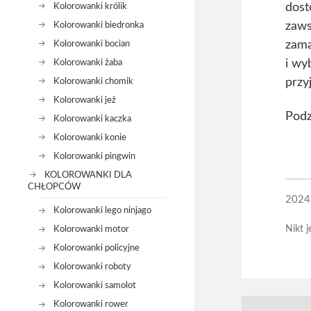
dost
Kolorowanki królik
zaws
Kolorowanki biedronka
zama
Kolorowanki bocian
i wy
Kolorowanki żaba
przy
Kolorowanki chomik
Kolorowanki jeż
Podz
Kolorowanki kaczka
Kolorowanki konie
Kolorowanki pingwin
KOLOROWANKI DLA
CHŁOPCÓW
2024
Kolorowanki lego ninjago
Nikt j
Kolorowanki motor
Kolorowanki policyjne
Kolorowanki roboty
Kolorowanki samolot
Kolorowanki rower