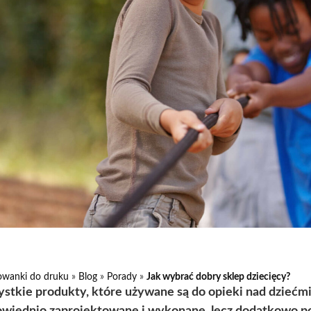
owanki do druku
»
Blog
»
Porady
»
Jak wybrać dobry sklep dziecięcy?
stkie produkty, które używane są do opieki nad dziećmi