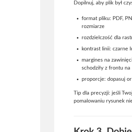
Dopilnuj, aby plik był cz
format pliku: PDF, P
rozmiarze
rozdzielczość dla ra
kontrast linii: czarn
margines na zawinięci
schodziły z frontu na
proporcje: dopasuj or
Tip dla precyzji: jeśli T
pomalowaniu rysunek nie
Krok 3. Dobie