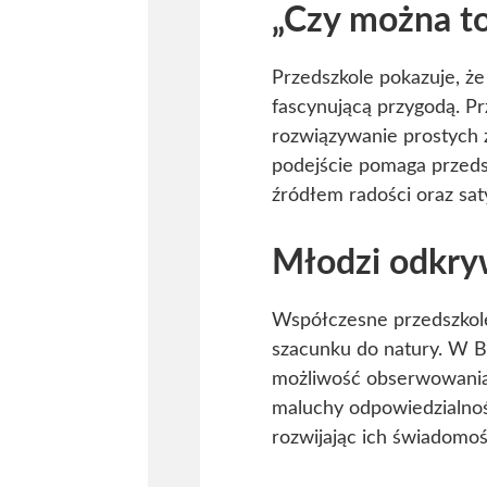
„Czy można t
Przedszkole pokazuje, ż
fascynującą przygodą. Pr
rozwiązywanie prostych za
podejście pomaga przed
źródłem radości oraz sa
Młodzi odkryw
Współczesne przedszkole
szacunku do natury. W Bab
możliwość obserwowania p
maluchy odpowiedzialnośc
rozwijając ich świadomoś