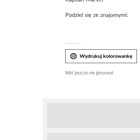
Kapitan Marvel
Podziel się ze znajomymi:
print
Wydrukuj kolorowankę
Nikt jeszcze nie głosował.