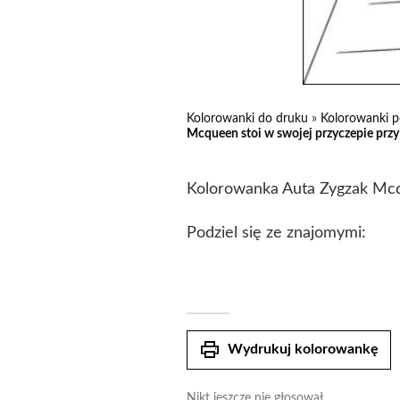
Kolorowanki do druku
»
Kolorowanki p
Mcqueen stoi w swojej przyczepie przy 
Kolorowanka Auta Zygzak Mcqu
Podziel się ze znajomymi:
print
Wydrukuj kolorowankę
Nikt jeszcze nie głosował.