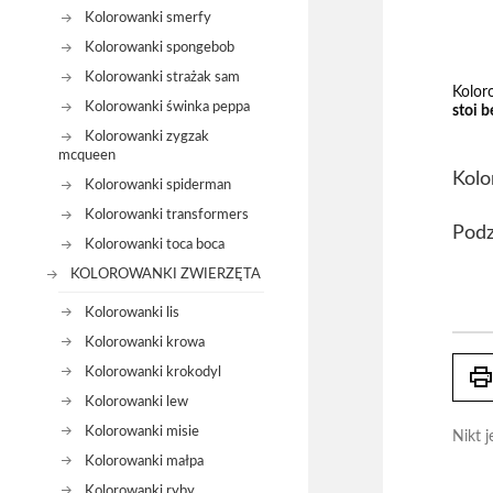
Kolorowanki smerfy
Kolorowanki spongebob
Kolorowanki strażak sam
Kolor
Kolorowanki świnka peppa
stoi b
Kolorowanki zygzak
mcqueen
Kolo
Kolorowanki spiderman
Kolorowanki transformers
Podz
Kolorowanki toca boca
KOLOROWANKI ZWIERZĘTA
Kolorowanki lis
Kolorowanki krowa
prin
Kolorowanki krokodyl
Kolorowanki lew
Kolorowanki misie
Nikt j
Kolorowanki małpa
Kolorowanki ryby