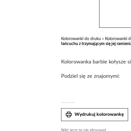
Kolorowanki do druku
»
Kolorowanki d
łańcuchu z trzymającym się jej ramien
Kolorowanka barbie kołysze si
Podziel się ze znajomymi:
print
Wydrukuj kolorowankę
Nikt jeszcze nie głosował.