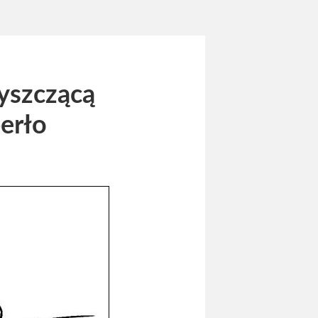
yszczącą
erło