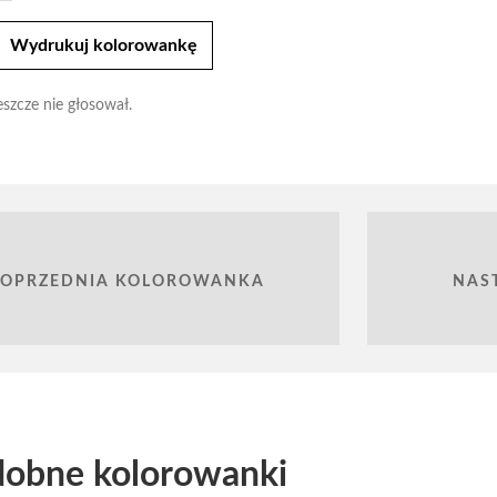
t
Wydrukuj kolorowankę
eszcze nie głosował.
POPRZEDNIA KOLOROWANKA
NAS
obne kolorowanki