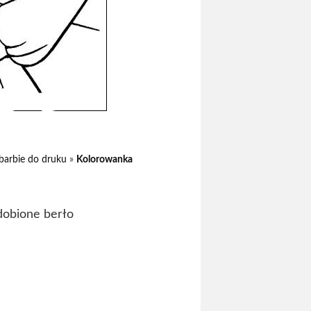
barbie do druku
»
Kolorowanka
dobione berło