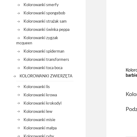
Kolorowanki smerfy
Kolorowanki spongebob
Kolorowanki strażak sam
Kolorowanki świnka peppa
Kolorowanki zygzak
mcqueen
Kolorowanki spiderman
Kolorowanki transformers
Kolorowanki toca boca
Kolor
barbi
KOLOROWANKI ZWIERZĘTA
Kolorowanki lis
Kolo
Kolorowanki krowa
Kolorowanki krokodyl
Podz
Kolorowanki lew
Kolorowanki misie
Kolorowanki małpa
Kolorowanki ryby