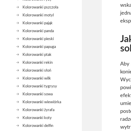
wska
Kolorowanki pszczoła
jedn
Kolorowanki motyl
eksp
Kolorowanki pająk
Kolorowanki panda
Ja
Kolorowanki pieski
so
Kolorowanki papuga
Kolorowanki ptak
Kolorowanki rekin
Aby 
Kolorowanki słoń
koni
Kolorowanki wilk
Wych
Kolorowanki tygrysy
powi
Kolorowanki sowa
efek
Kolorowanki wiewiórka
umie
Kolorowanki żyrafa
post
Kolorowanki koty
radz
Kolorowanki delfin
wytr