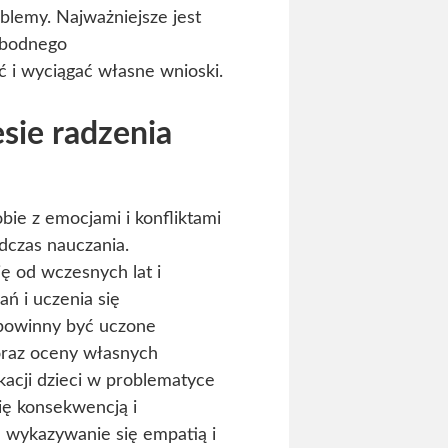
blemy. Najważniejsze jest
obodnego
 i wyciągać własne wnioski.
esie radzenia
bie z emocjami i konfliktami
dczas nauczania.
 od wczesnych lat i
ń i uczenia się
 powinny być uczone
oraz oceny własnych
kacji dzieci w problematyce
ię konsekwencją i
h wykazywanie się empatią i