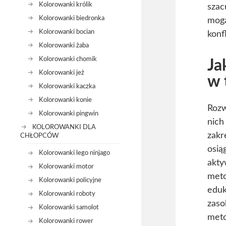
Kolorowanki królik
szac
Kolorowanki biedronka
mogą
Kolorowanki bocian
konf
Kolorowanki żaba
Kolorowanki chomik
Ja
Kolorowanki jeż
w 
Kolorowanki kaczka
Kolorowanki konie
Rozw
Kolorowanki pingwin
nich
KOLOROWANKI DLA
zakr
CHŁOPCÓW
osią
Kolorowanki lego ninjago
akty
Kolorowanki motor
meto
Kolorowanki policyjne
eduk
Kolorowanki roboty
zaso
Kolorowanki samolot
meto
Kolorowanki rower