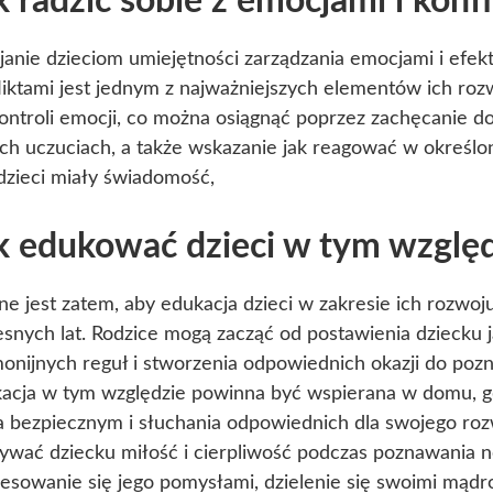
k radzić sobie z emocjami i konfl
anie dzieciom umiejętności zarządzania emocjami i efek
liktami jest jednym z najważniejszych elementów ich roz
kontroli emocji, co można osiągnąć poprzez zachęcanie d
ch uczuciach, a także wskazanie jak reagować w określon
dzieci miały świadomość,
k edukować dzieci w tym względ
tne jest zatem, aby edukacja dzieci w zakresie ich rozwoju
snych lat. Rodzice mogą zacząć od postawienia dziecku 
onijnych reguł i stworzenia odpowiednich okazji do poz
acja w tym względzie powinna być wspierana w domu, g
a bezpiecznym i słuchania odpowiednich dla swojego roz
ywać dziecku miłość i cierpliwość podczas poznawania 
resowanie się jego pomysłami, dzielenie się swoimi mądr