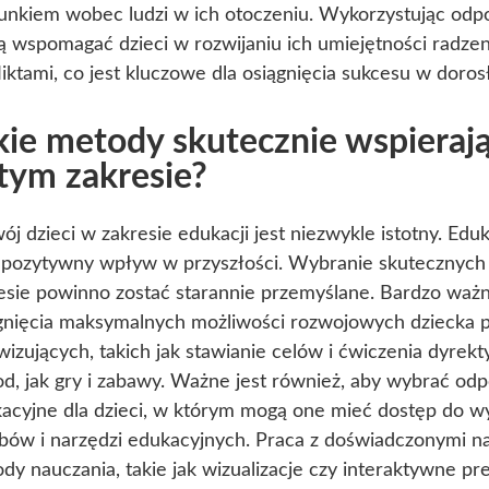
unkiem wobec ludzi w ich otoczeniu. Wykorzystując odp
 wspomagać dzieci w rozwijaniu ich umiejętności radzen
liktami, co jest kluczowe dla osiągnięcia sukcesu w doros
kie metody skutecznie wspierają
tym zakresie?
ój dzieci w zakresie edukacji jest niezwykle istotny. Edu
 pozytywny wpływ w przyszłości. Wybranie skutecznych
esie powinno zostać starannie przemyślane. Bardzo ważn
gnięcia maksymalnych możliwości rozwojowych dziecka 
wizujących, takich jak stawianie celów i ćwiczenia dyre
d, jak gry i zabawy. Ważne jest również, aby wybrać od
acyjne dla dzieci, w którym mogą one mieć dostęp do w
bów i narzędzi edukacyjnych. Praca z doświadczonymi na
dy nauczania, takie jak wizualizacje czy interaktywne p