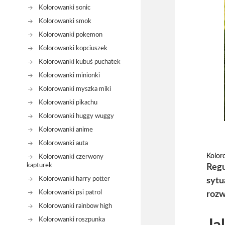
Kolorowanki sonic
Kolorowanki smok
Kolorowanki pokemon
Kolorowanki kopciuszek
Kolorowanki kubuś puchatek
Kolorowanki minionki
Kolorowanki myszka miki
Kolorowanki pikachu
Kolorowanki huggy wuggy
Kolorowanki anime
Kolorowanki auta
Kolor
Kolorowanki czerwony
kapturek
Regu
Kolorowanki harry potter
sytu
Kolorowanki psi patrol
rozw
Kolorowanki rainbow high
Kolorowanki roszpunka