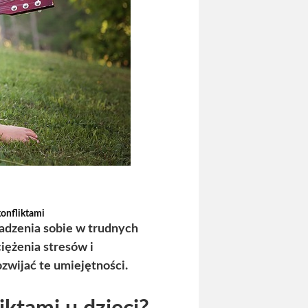
konfliktami
adzenia sobie w trudnych
ężenia stresów i
zwijać te umiejętności.