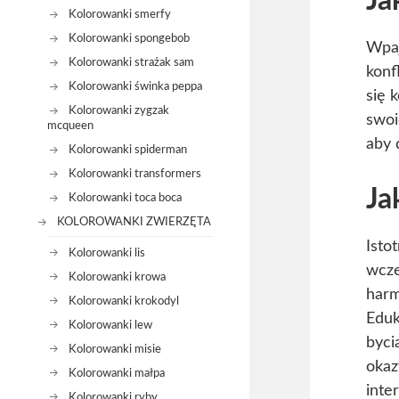
Ja
Kolorowanki smerfy
Kolorowanki spongebob
Wpaj
Kolorowanki strażak sam
konf
Kolorowanki świnka peppa
się 
Kolorowanki zygzak
swoi
mcqueen
aby 
Kolorowanki spiderman
Kolorowanki transformers
Ja
Kolorowanki toca boca
KOLOROWANKI ZWIERZĘTA
Isto
Kolorowanki lis
wcze
Kolorowanki krowa
harm
Kolorowanki krokodyl
Eduk
Kolorowanki lew
byci
Kolorowanki misie
okaz
Kolorowanki małpa
inte
Kolorowanki ryby