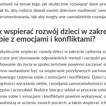
zówek na temat tego, jak skutecznie rozwiązać dane pro
ak to, aby rodzice dawali swoim dzieciom możliwość sw
erymentowania, tak aby mogły one samodzielnie rozwijać
k wspierać rozwój dzieci w zakr
bie z emocjami i konfliktami?
skutecznie wspierać rozwój dzieci w zakresie radzenia so
eczne jest stosowanie odpowiednich metod i narzędzi po
owanie do życia w społeczeństwie powinno zaczynać się
nno nastawione być na wspieranie pozytywnych zachowa
tywnego radzenia sobie z emocjami i konfliktami. Dzieci
jętności wyrażania siebie, rozwijania samoświadomości 
ępów i przeszkód. Rodzice biorący udział w procesie edu
enia sobie z emocjami i konfliktami powinni wykazywać s
wałością w uczeniu swoich pociech, a także wspierać ic