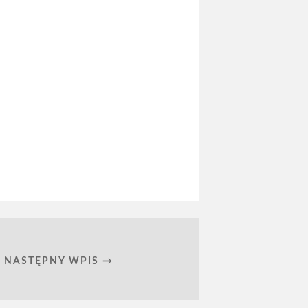
NASTĘPNY WPIS →