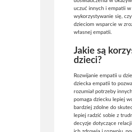
doświadczenia w okazywa
uczuć innych i empatii w
wykorzystywanie się, czy
dzieciom wsparcie w zroz
własnej empatii.
Jakie są korzy
dzieci?
Rozwijanie empatii u dzi
dziecka empatii to pozw
rozumiał potrzeby innych 
pomaga dziecku lepiej wc
bardziej zdolne do skute
lepiej radzić sobie z tru
decyzje dotyczące relacj
ich zdrowia i rozwoju, p