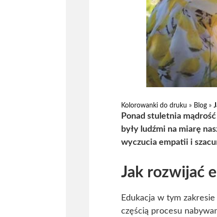
Kolorowanki do druku
»
Blog
»
J
Ponad stuletnia mądrość
były ludźmi na miarę na
wyczucia empatii i szac
Jak rozwijać 
Edukacja w tym zakresie
częścią procesu nabywan